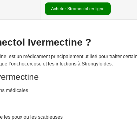
Acheter Stromectol en ligne
mectol Ivermectine ?
tine, est un médicament principalement utilisé pour traiter certaine
que l’onchocercose et les infections à Strongyloides.
Ivermectine
ons médicales :
me les poux ou les scabieuses