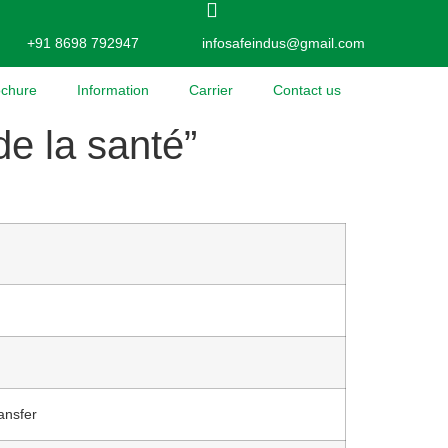
+91 8698 792947
infosafeindus@gmail.com
ochure
Information
Carrier
Contact us
de la santé”
ansfer