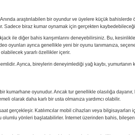
nında araştırılabilen bir oyundur ve üyelere küçük bahislerde ö
ardır. Sadece biraz kumar oynamak için gerçekten kaybedebileceği
ack ile diğer bahis karışımlarını deneyebilirsiniz. Bu, kesinlikl
ideo oyunları ayrıca genellikle yeni bir oyunu tanımanıza, seçene
abilecek yararlı özellikler içerir.
nemlidir. Ayrıca, bireylerin deneyimlediği yağ kaybı, yumurtanın
bir kumarhane oyunudur. Ancak tur genellikle olasılığa dayanır, b
meli olarak daha karlı bir usta olmanıza yardımcı olabilir.
t gerçekleşir. Katılımcılar mobil cihazları veya bilgisayarları için
yu olumlu yönleri başlatabilirler. İnternet üzerinden bahis, bileş