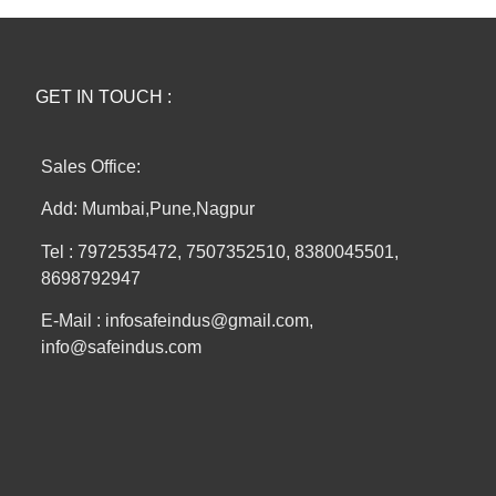
GET IN TOUCH :
Sales Office:
Add: Mumbai,Pune,Nagpur
Tel : 7972535472, 7507352510, 8380045501,
8698792947
E-Mail : infosafeindus@gmail.com,
info@safeindus.com