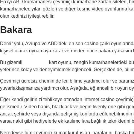
En iyi ABD kumarhanesi çevrimiçi kumarhane zarları siteleri, bir
kumarhaneler, yılan gözleri ve diğer kesme video oyunlarına k
olan kedinizi iyileştirebilir.
Bakara
Demir yolu, Avrupa ve ABD'deki en son casino çarkı oyunlarından
kişisel olarak oynamaya karar vermeden önce bakara yasasını b
Bu gizemli
elite casino
kart oyunu, zengin kumarhanelerdeki büyü
yeterince kolay ve deneyimlemek eğlenceli. Gerçekten de, bilimle
Çevrimiçi ücretsiz chemin de fer, bilime yardımcı olur ve para
yuvarlaklaşmanıza yardımcı olur. Aşağıda, eğlenceli bir oyun oyna
Eğer kendi gelirinizi tehlikeye atmadan internet casino çevrimiçi
gelişmedir. Video bahis, blackjack ve begin twenty-one gibi gerç
ancak şehirde veya dışarıda gelişmiş konforda eğlenebilmenin ek 
varsa nakit gibi hediyelerle ek katılımcılara bağlılık tekniklerini b
Neredeyse tüm çevrimiçi kumar kuruluşları, paralarını, başka bir