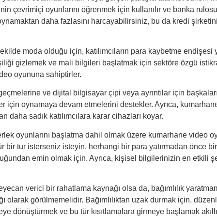
in çevrimiçi oyunlarını öğrenmek için kullanılır ve banka rulosun
e oynamaktan daha fazlasını harcayabilirsiniz, bu da kredi şirk
 şekilde moda olduğu için, katılımcıların para kaybetme endişesi 
iliği gizlemek ve mali bilgileri başlatmak için sektöre özgü istikr
deo oyununa sahiptirler.
geçmelerine ve dijital bilgisayar çipi veya ayrıntılar için başkal
ler için oynamaya devam etmelerini destekler. Ayrıca, kumarhaneler,
n daha sadık katılımcılara karar cihazları koyar.
erlek oyunlarını başlatma dahil olmak üzere kumarhane video oyu
tür bir tur isterseniz isteyin, herhangi bir para yatırmadan önce 
ndan emin olmak için. Ayrıca, kişisel bilgilerinizin en etkili şek
ecan verici bir rahatlama kaynağı olsa da, bağımlılık yaratmamas
ğı olarak görülmemelidir. Bağımlılıktan uzak durmak için, düze
şeye dönüştürmek ve bu tür kısıtlamalara girmeye başlamak akıllı