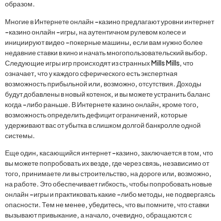
образом.
Многие в Интернете онлайн -казино предлагают уровни интернет
-казино онлайн -игры, на аутентичном рулевом колесе и
инициируют видео -покерные машины, если вам нужно более
недавние ставки в кино и начать многопользовательский выбор.
Следующие игры игр происходят из странных Mills Mills, что
означает, что у каждого сферического есть экспертная
возможность прибыльной или, возможно, отсутствия. Доходы
будут добавлены в новый котенок, и вы можете устранить баланс
когда -либо раньше. В Интернете казино онлайн, кроме того,
возможность определить дефицит ограничений, которые
удерживают вас от убытка в слишком долгой банкролле одной
системы.
Еще один, касающийся интернет -казино, заключается в том, что
вы можете попробовать их везде, где через связь, независимо от
того, принимаете ли вы строительство, на дороге или, возможно,
на работе. Это обеспечивает гибкость, чтобы попробовать новые
онлайн -игры и практиковать какие -либо методы, не подвергаясь
опасности. Тем не менее, убедитесь, что вы помните, что ставки
вызывают привыкание, а начало, очевидно, обращаются с