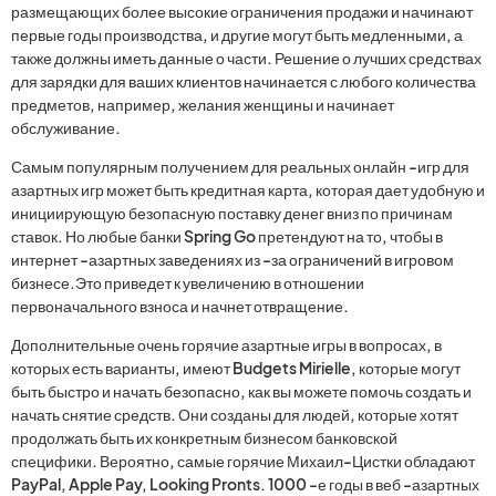
размещающих более высокие ограничения продажи и начинают
первые годы производства, и другие могут быть медленными, а
также должны иметь данные о части. Решение о лучших средствах
для зарядки для ваших клиентов начинается с любого количества
предметов, например, желания женщины и начинает
обслуживание.
Самым популярным получением для реальных онлайн -игр для
азартных игр может быть кредитная карта, которая дает удобную и
инициирующую безопасную поставку денег вниз по причинам
ставок. Но любые банки Spring Go претендуют на то, чтобы в
интернет -азартных заведениях из -за ограничений в игровом
бизнесе.Это приведет к увеличению в отношении
первоначального взноса и начнет отвращение.
Дополнительные очень горячие азартные игры в вопросах, в
которых есть варианты, имеют Budgets Mirielle, которые могут
быть быстро и начать безопасно, как вы можете помочь создать и
начать снятие средств. Они созданы для людей, которые хотят
продолжать быть их конкретным бизнесом банковской
специфики. Вероятно, самые горячие Михаил-Цистки обладают
PayPal, Apple Pay, Looking Pronts. 1000 -е годы в веб -азартных