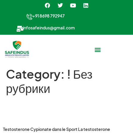
+91 8698 792947
infosafeindus@gmail.com
Category:
! Без
рубрики
Testosterone Cypionate
dans le Sport
Testosterone Cypionate dans le Sport La testosterone