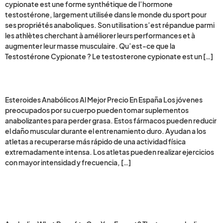
cypionate est une forme synthétique de l’hormone
testostérone, largement utilisée dans le monde du sport pour
ses propriétés anaboliques. Son utilisation s’est répandue parmi
les athlètes cherchant à améliorer leurs performances et à
augmenter leur masse musculaire. Qu’est-ce que la
Testostérone Cypionate ? Le testosterone cypionate est un […]
anabolizantes comprar 25
Esteroides Anabólicos Al Mejor Precio En España Los jóvenes
preocupados por su cuerpo pueden tomar suplementos
anabolizantes para perder grasa. Estos fármacos pueden reducir
el daño muscular durante el entrenamiento duro. Ayudan a los
atletas a recuperarse más rápido de una actividad física
extremadamente intensa. Los atletas pueden realizar ejercicios
con mayor intensidad y frecuencia, […]
Anabolic: What Benefits Can
You Expect?