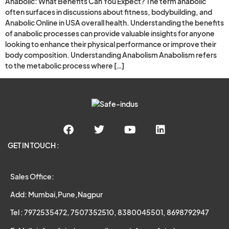
Anabolic: What Benefits Can You Expect? The term anabolic
often surfaces in discussions about fitness, bodybuilding, and
Anabolic Online in USA overall health. Understanding the benefits
of anabolic processes can provide valuable insights for anyone
looking to enhance their physical performance or improve their
body composition. Understanding Anabolism Anabolism refers
to the metabolic process where […]
GET IN TOUCH :
Sales Office:
Add: Mumbai,Pune,Nagpur
Tel : 7972535472, 7507352510, 8380045501, 8698792947